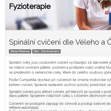
Fyzioterapie
Spinální cvičení dle Véleho a 
Diana Peterova
Stav: Zkontrolováno
Spinální cviky jsou souborem cvičení vycházející ze starověké j
na rotační uvolnění páteře, uvolnění a protažení svalů včetně h
se především o nenáročné cviky, které do celého souboru spináln
Podle Čumpelíka dochází při cvičeních ke změně motorické odp
během cvičení. Správné nastavení výchozí polohy předchází ve
Spinální cvičení jsou aktivní cvičení, při kterých se využívá v p
stavu páteře. Spojením rotačních cviků s cvičením dechovým se 
Cvičením se postupně zapojují do činnosti a posilují svalové sk
reflexní automasáž.