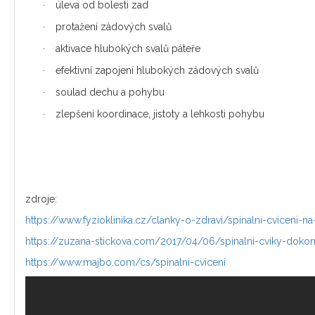
úleva od bolesti zad
·
protažení zádových svalů
·
aktivace hlubokých svalů páteře
·
efektivní zapojení hlubokých zádových svalů
·
soulad dechu a pohybu
·
zlepšení koordinace, jistoty a lehkosti pohybu
·
zdroje:
https://www.fyzioklinika.cz/clanky-o-zdravi/spinalni-cviceni-n
https://zuzana-stickova.com/2017/04/06/spinalni-cviky-dokona
https://www.majbo.com/cs/spinalni-cviceni