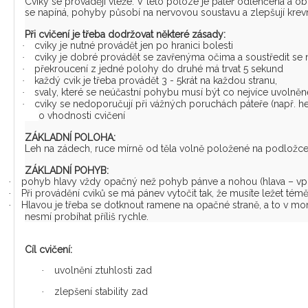
Cviky se provádějí vleže. V této poloze je páteř odlehčená a obra
se napíná, pohyby působí na nervovou soustavu a zlepšují krevn
Při cvičení je třeba dodržovat některé zásady:
cviky je nutné provádět jen po hranici bolesti
·
cviky je dobré provádět se zavřenýma očima a soustředit se 
·
překroucení z jedné polohy do druhé má trvat 5 sekund
·
každý cvik je třeba provádět 3 - 5krát na každou stranu,
·
svaly, které se neúčastní pohybu musí být co nejvíce uvolněn
·
cviky se nedoporučují při vážných poruchách páteře (např. h
·
o vhodnosti cvičení
ZÁKLADNÍ POLOHA:
Leh na zádech, ruce mírně od těla volně položené na podložce. 
ZÁKLADNÍ POHYB:
pohyb hlavy vždy opačný než pohyb pánve a nohou (hlava – vpr
·
Při provádění cviků se má pánev vytočit tak, že musíte ležet tém
·
Hlavou je třeba se dotknout ramene na opačné straně, a to v 
·
nesmí probíhat příliš rychle.
Cíl cvičení:
uvolnění ztuhlosti zad
·
zlepšení stability zad
·