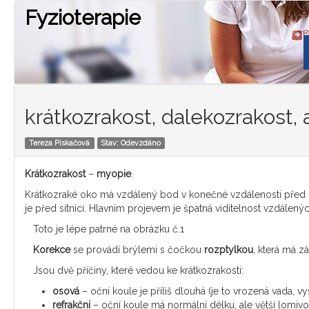
Fyzioterapie
krátkozrakost, dalekozrakost,
Tereza Piskačová
Stav: Odevzdáno
Krátkozrakost
–
myopie
.
Krátkozraké oko má vzdálený bod v konečné vzdálenosti před 
je před sítnicí. Hlavním projevem je špatná viditelnost vzdálen
Toto je lépe patrné na obrázku č.1
Korekce
se provádí brýlemi s čočkou
rozptylkou
, která má z
Jsou dvě příčiny, které vedou ke krátkozrakosti:
osová
– oční koule je příliš dlouhá (je to vrozená vada, 
refrakční
– oční koule má normální délku, ale větší lomivost