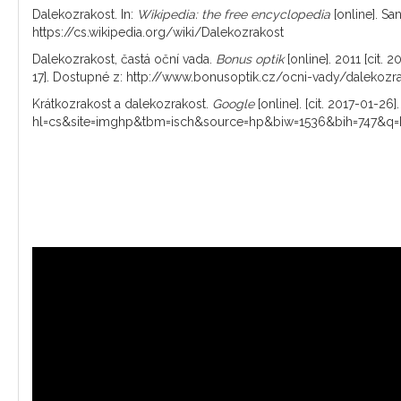
Dalekozrakost. In:
Wikipedia: the free encyclopedia
[online]. Sa
https://cs.wikipedia.org/wiki/Dalekozrakost
Dalekozrakost, častá oční vada.
Bonus optik
[online]. 2011 [cit. 
17]. Dostupné z: http://www.bonusoptik.cz/ocni-vady/dalekozr
Krátkozrakost a dalekozrakost.
Google
[online]. [cit. 2017-01-
hl=cs&site=imghp&tbm=isch&source=hp&biw=1536&bih=747&q=kr%