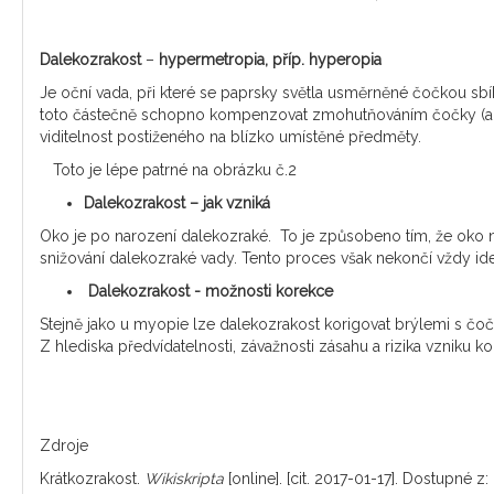
Dalekozrakost
–
hypermetropia, příp. hyperopia
Je oční vada, při které se paprsky světla usměrněné čočkou sbíhaj
toto částečně schopno kompenzovat zmohutňováním čočky (akom
viditelnost postiženého na blízko umístěné předměty.
Toto je lépe patrné na obrázku č.2
Dalekozrakost – jak vzniká
Oko je po narození dalekozraké. To je způsobeno tím, že oko n
snižování dalekozraké vady. Tento proces však nekončí vždy ideáln
Dalekozrakost - možnosti korekce
Stejně jako u myopie lze dalekozrakost korigovat brýlemi s č
Z hlediska předvídatelnosti, závažnosti zásahu a rizika vzniku k
Zdroje
Krátkozrakost.
Wikiskripta
[online]. [cit. 2017-01-17]. Dostupné